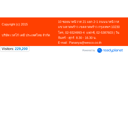
10 ซอยนาคนิวาส 21 แยก 2-1 ถนนนาคนิวาส
Copyright (c) 2015
แขวงลาดพร้าว เขตลาดพร้าว กรุงเทพฯ 10230
โทร, 02-9324993-4 แฟกซ์, 02-5387603 | วัน
บริษัท เวสโก้ เคมี ประเทศไทย จำกัด
จันทร์ - ศุกร์ 8.30 - 16.30 น.
E-mail : Pananya@wesco.co.th
Visitors:
229,200