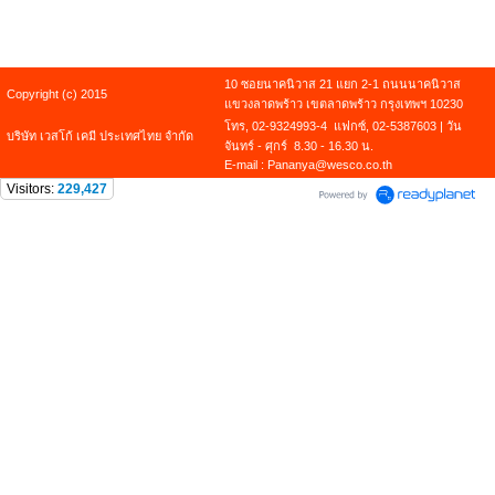
10 ซอยนาคนิวาส 21 แยก 2-1 ถนนนาคนิวาส
Copyright (c) 2015
แขวงลาดพร้าว เขตลาดพร้าว กรุงเทพฯ 10230
โทร, 02-9324993-4 แฟกซ์, 02-5387603 | วัน
บริษัท เวสโก้ เคมี ประเทศไทย จำกัด
จันทร์ - ศุกร์ 8.30 - 16.30 น.
E-mail : Pananya@wesco.co.th
Visitors:
229,427