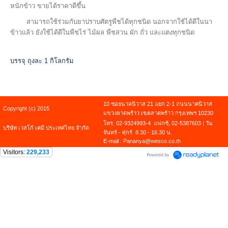
หนักข้าว ขายได้ราคาดีขึ้น
สามารถใช้ร่วมกับยาปราบศัตรูพืชได้ทุกชนิด นอกจากใช้ได้ดีในนา
ข้าวแล้ว ยังใช้ได้ดีในพืชไร่ ไม้ผล พืชสวน ผัก ถั่ว และแตงทุกชนิด
บรรจุ ถุงละ 1 กิโลกรัม
10 ซอยนาคนิวาส 21 แยก 2-1 ถนนนาคนิวาส
Copyright (c) 2015
แขวงลาดพร้าว เขตลาดพร้าว กรุงเทพฯ 10230
โทร, 02-9324993-4 แฟกซ์, 02-5387603 | วัน
บริษัท เวสโก้ เคมี ประเทศไทย จำกัด
จันทร์ - ศุกร์ 8.30 - 16.30 น.
E-mail : Pananya@wesco.co.th
Visitors:
229,233