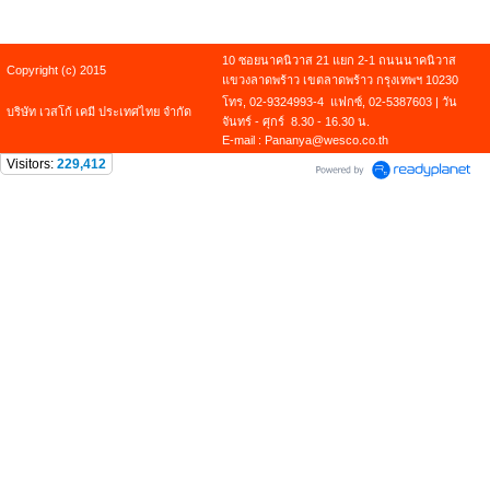
10 ซอยนาคนิวาส 21 แยก 2-1 ถนนนาคนิวาส
Copyright (c) 2015
แขวงลาดพร้าว เขตลาดพร้าว กรุงเทพฯ 10230
โทร, 02-9324993-4 แฟกซ์, 02-5387603 | วัน
บริษัท เวสโก้ เคมี ประเทศไทย จำกัด
จันทร์ - ศุกร์ 8.30 - 16.30 น.
E-mail : Pananya@wesco.co.th
Visitors:
229,412