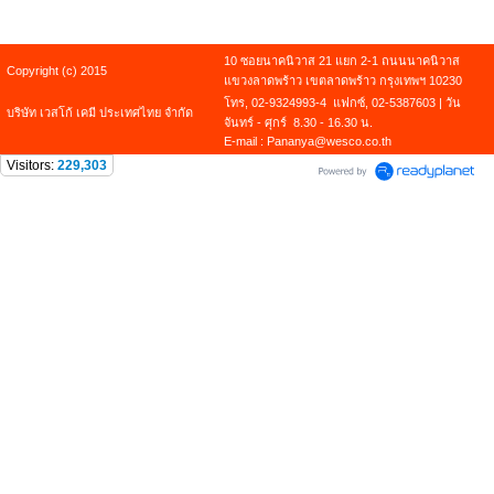
10 ซอยนาคนิวาส 21 แยก 2-1 ถนนนาคนิวาส
Copyright (c) 2015
แขวงลาดพร้าว เขตลาดพร้าว กรุงเทพฯ 10230
โทร, 02-9324993-4 แฟกซ์, 02-5387603 | วัน
บริษัท เวสโก้ เคมี ประเทศไทย จำกัด
จันทร์ - ศุกร์ 8.30 - 16.30 น.
E-mail : Pananya@wesco.co.th
Visitors:
229,303